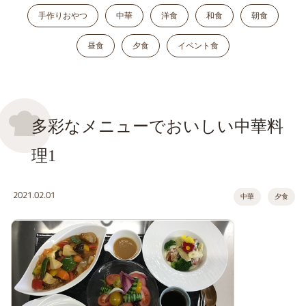
手作りおやつ
中華
洋食
和食
朝食
昼食
夕食
イベント食
多彩なメニューでおいしい中華料
理1
2021.02.01
中華
夕食