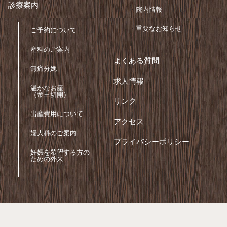
診療案内
院内情報
重要なお知らせ
ご予約について
産科のご案内
よくある質問
無痛分娩
求人情報
温かなお産
（帝王切開）
リンク
出産費用について
アクセス
婦人科のご案内
プライバシーポリシー
妊娠を希望する方の
ための外来