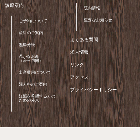
診療案内
院内情報
重要なお知らせ
ご予約について
産科のご案内
よくある質問
無痛分娩
求人情報
温かなお産
（帝王切開）
リンク
出産費用について
アクセス
婦人科のご案内
プライバシーポリシー
妊娠を希望する方の
ための外来