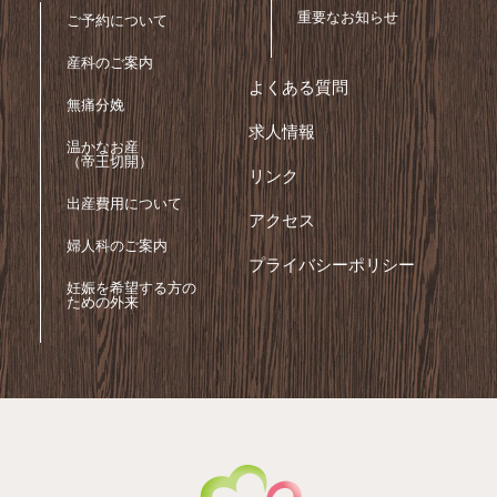
重要なお知らせ
ご予約について
産科のご案内
よくある質問
無痛分娩
求人情報
温かなお産
（帝王切開）
リンク
出産費用について
アクセス
婦人科のご案内
プライバシーポリシー
妊娠を希望する方の
ための外来