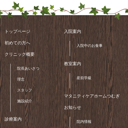
トップページ
入院案内
初めての方へ
入院中のお食事
クリニック概要
教室案内
院長あいさつ
産前学級
理念
スタッフ
マタニティケアホームつむぎ
施設紹介
お知らせ
診療案内
院内情報