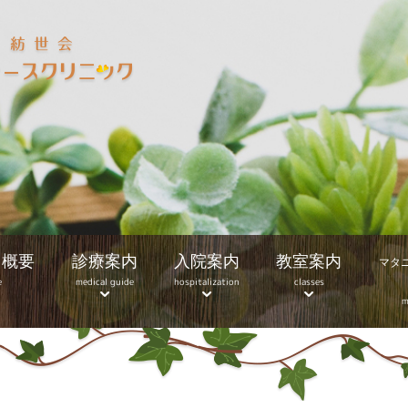
ク概要
診療案内
入院案内
教室案内
マタ
e
medical guide
hospitalization
classes
m