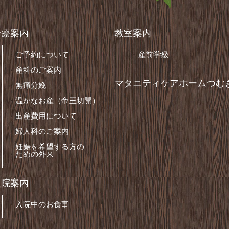
診療案内
教室案内
ご予約について
産前学級
産科のご案内
マタニティケアホームつむ
無痛分娩
温かなお産（帝王切開）
出産費用について
婦人科のご案内
妊娠を希望する方の
ための外来
入院案内
入院中のお食事