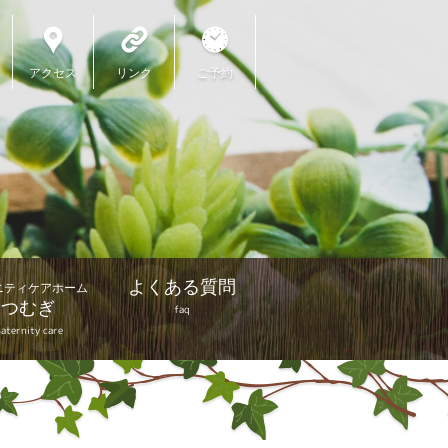
アクセス
リンク
ご予約
よくある質問
ニティケアホーム
つむぎ
faq
aternity care