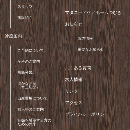
スタッフ
マタニティケアホームつむぎ
施設紹介
お知らせ
診療案内
院内情報
重要なお知らせ
ご予約について
産科のご案内
よくある質問
無痛分娩
求人情報
温かなお産
（帝王切開）
リンク
出産費用について
アクセス
婦人科のご案内
プライバシーポリシー
妊娠を希望する方の
ための外来