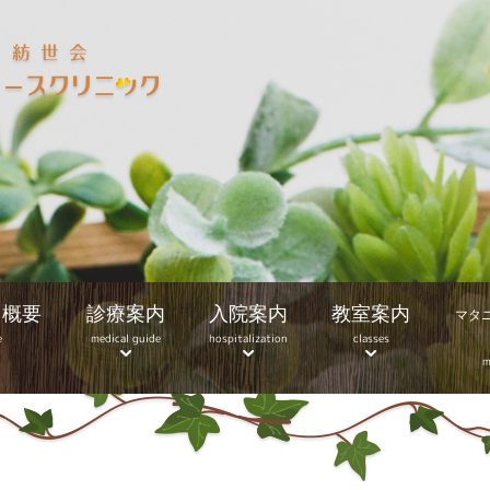
ク概要
診療案内
入院案内
教室案内
マタ
e
medical guide
hospitalization
classes
m