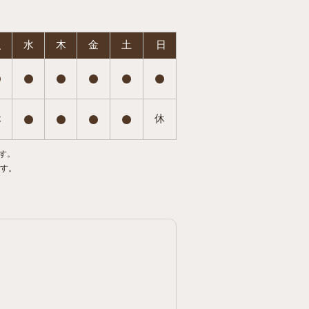
火
水
木
金
土
日
休
休
す。
ます。