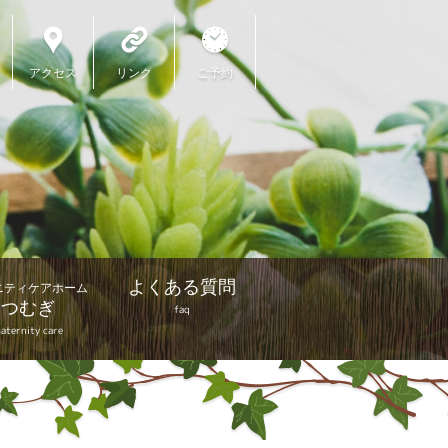
アクセス
リンク
ご予約
よくある質問
ニティケアホーム
つむぎ
faq
aternity care