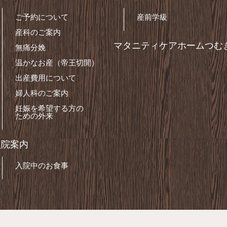
ご予約について
産前学級
産科のご案内
マタニティケアホームつむ
無痛分娩
温かなお産（帝王切開）
出産費用について
婦人科のご案内
妊娠を希望する方の
ための外来
入院案内
入院中のお食事