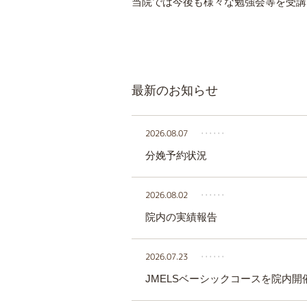
当院では今後も様々な勉強会等を受講
最新のお知らせ
2026.08.07
‥‥‥
分娩予約状況
2026.08.02
‥‥‥
院内の実績報告
2026.07.23
‥‥‥
JMELSベーシックコースを院内開